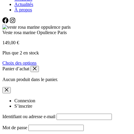
Actualités
À propos
Veste rosa marine Opullence Paris
149,00
€
Plus que 2 en stock
Ce
Choix des options
produit
Panier d’achat
a
plusieurs
Aucun produit dans le panier.
variations.
Les
options
peuvent
Connexion
être
S’inscrire
choisies
Identifiant ou adresse e-mail
sur
la
page
Mot de passe
du