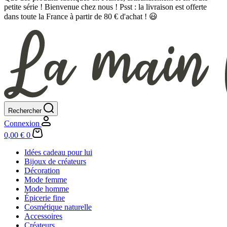
petite série ! Bienvenue chez nous ! Psst : la livraison est offerte
dans toute la France à partir de 80 € d'achat ! 😃
Rechercher
Connexion
Panier
0,00
€
0
d’achat
Idées cadeau pour lui
Bijoux de créateurs
Décoration
Mode femme
Mode homme
Épicerie fine
Cosmétique naturelle
Accessoires
Créateurs