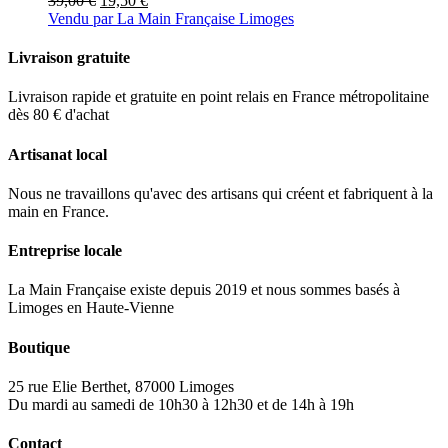
39,00
€
19,50
€
prix
prix
Vendu par La Main Française Limoges
initial
actuel
était :
est :
Livraison gratuite
39,00 €.
19,50 €.
Livraison rapide et gratuite en point relais en France métropolitaine
dès 80 € d'achat
Artisanat local
Nous ne travaillons qu'avec des artisans qui créent et fabriquent à la
main en France.
Entreprise locale
La Main Française existe depuis 2019 et nous sommes basés à
Limoges en Haute-Vienne
Boutique
25 rue Elie Berthet, 87000 Limoges
Du mardi au samedi de 10h30 à 12h30 et de 14h à 19h
Contact