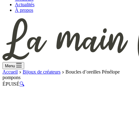
Actualités
À propos
Menu
Accueil
Bijoux de créateurs
Boucles d’oreilles Pénélope
pompons
ÉPUISÉ
🔍