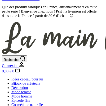
Que des produits fabriqués en France, artisanalement et en toute
petite série ! Bienvenue chez nous ! Psst : la livraison est offerte
dans toute la France à partir de 80 € d'achat ! 😃
Rechercher
Connexion
Panier
0,00
€
0
d’achat
Idées cadeau pour lui
Bijoux de créateurs
Décoration
Mode femme
Mode homme
Épicerie fine
Cosmétique naturelle