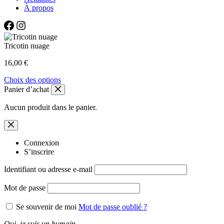
À propos
Tricotin nuage
16,00
€
Ce
Choix des options
produit
Panier d’achat
a
plusieurs
Aucun produit dans le panier.
variations.
Les
options
peuvent
Connexion
être
S’inscrire
choisies
Identifiant ou adresse e-mail
sur
la
page
Mot de passe
du
produit
Se souvenir de moi
Mot de passe oublié ?
Oui, je suis un humain.