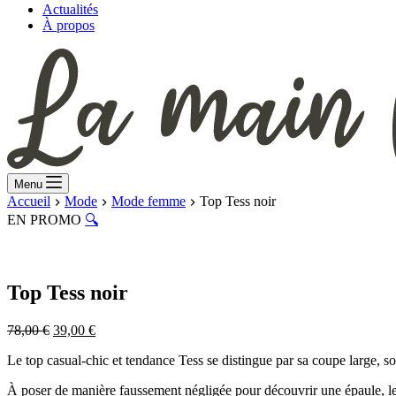
Actualités
À propos
Menu
Accueil
Mode
Mode femme
Top Tess noir
EN PROMO
🔍
Top Tess noir
Le
Le
78,00
€
39,00
€
prix
prix
Le top casual-chic et tendance Tess se distingue par sa coupe large, so
initial
actuel
était :
est :
À poser de manière faussement négligée pour découvrir une épaule, le 
78,00 €.
39,00 €.