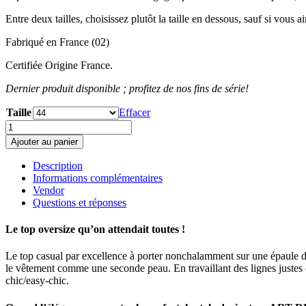
Entre deux tailles, choisissez plutôt la taille en dessous, sauf si vous 
Fabriqué en France (02)
Certifiée Origine France.
Dernier produit disponible ; profitez de nos fins de série!
Taille
Effacer
quantité
de
Ajouter au panier
Top
Tess
Description
noir
Informations complémentaires
Vendor
Questions et réponses
Le top oversize qu’on attendait toutes !
Le top casual par excellence à porter nonchalamment sur une épaule d
le vêtement comme une seconde peau. En travaillant des lignes justes et
chic/easy-chic.