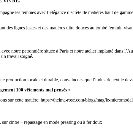
 DE VIVRE.
mpagne les femmes avec l’élégance discrète de matières haut de gamme e
es lignes justes et des matières ultra douces au tombé féminin visant à
ec notre patronnière située à Paris et notre atelier implanté dans l’Aub
t un travail soigné.
 production locale et durable, convaincues que l’industrie textile deva
argement 100 vêtements mal pensés »
ions sur cette matière: https://thelma-rose.com/blogs/mag/le-micromoda
, sur cintre – repassage en mode pressing ou à fer doux