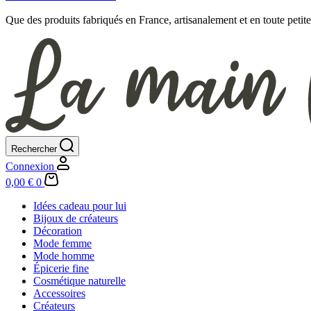
Que des produits fabriqués en France, artisanalement et en toute petite 
Rechercher
Connexion
Panier
0,00
€
0
d’achat
Idées cadeau pour lui
Bijoux de créateurs
Décoration
Mode femme
Mode homme
Épicerie fine
Cosmétique naturelle
Accessoires
Créateurs