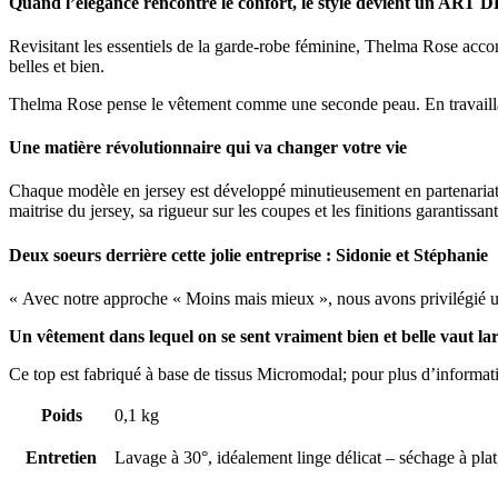
Quand l’élégance rencontre le confort, le style devient un ART
Revisitant les essentiels de la garde-robe féminine, Thelma Rose acco
belles et bien.
Thelma Rose pense le vêtement comme une seconde peau. En travaillant d
Une matière révolutionnaire qui va changer votre vie
Chaque modèle en jersey est développé minutieusement en partenariat av
maitrise du jersey, sa rigueur sur les coupes et les finitions garantissan
Deux soeurs derrière cette jolie entreprise : Sidonie et Stéphanie
« Avec notre approche « Moins mais mieux », nous avons privilégié une
Un vêtement dans lequel on se sent vraiment bien et belle vaut l
Ce top est fabriqué à base de tissus Micromodal; pour plus d’informat
Poids
0,1 kg
Entretien
Lavage à 30°, idéalement linge délicat – séchage à plat