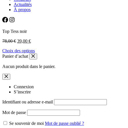
Actualités
À propos
Top Tess noir
Le
Le
78,00
€
39,00
€
prix
prix
Ce
Choix des options
initial
actuel
produit
Panier d’achat
était :
est :
a
78,00 €.
39,00 €.
plusieurs
Aucun produit dans le panier.
variations.
Les
options
peuvent
Connexion
être
S’inscrire
choisies
Identifiant ou adresse e-mail
sur
la
page
Mot de passe
du
produit
Se souvenir de moi
Mot de passe oublié ?