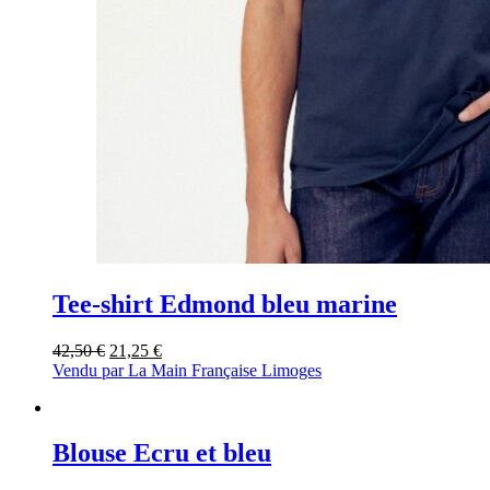
Tee-shirt Edmond bleu marine
Le
Le
42,50
€
21,25
€
prix
prix
Vendu par La Main Française Limoges
initial
actuel
était :
est :
42,50 €.
21,25 €.
Blouse Ecru et bleu