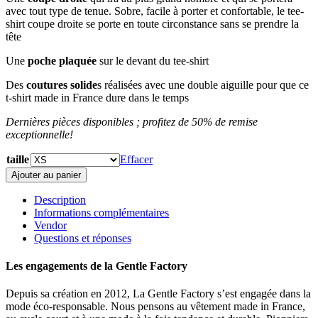
avec tout type de tenue. Sobre, facile à porter et confortable, le tee-
était :
est :
shirt coupe droite se porte en toute circonstance sans se prendre la
42,50 €.
34,00 €.
tête
Une
poche plaquée
sur le devant du tee-shirt
Des
coutures solide
s réalisées avec une double aiguille pour que ce
t-shirt made in France dure dans le temps
Dernières pièces disponibles ; profitez de 50% de remise
exceptionnelle!
taille
Effacer
quantité
Ajouter au panier
de
Tee-
Description
shirt
Informations complémentaires
camel
Vendor
Pauline
Questions et réponses
Les engagements de la Gentle Factory
Depuis sa création en 2012, La Gentle Factory s’est engagée dans la
mode éco-responsable. Nous pensons au vêtement made in France,