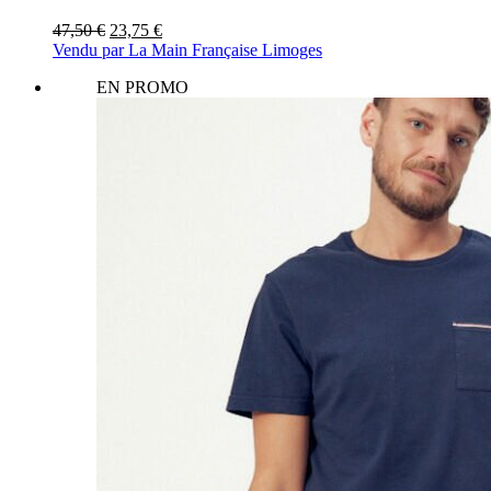
Le
Le
47,50
€
23,75
€
prix
prix
Vendu par La Main Française Limoges
initial
actuel
EN PROMO
était :
est :
47,50 €.
23,75 €.