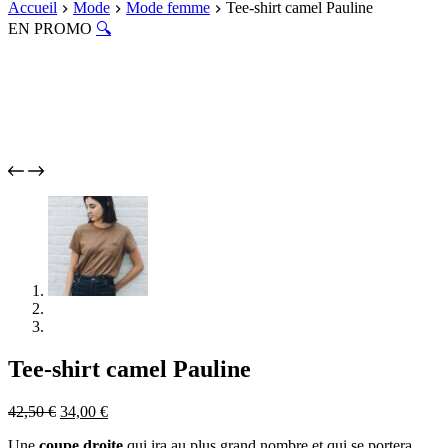
Accueil
Mode
Mode femme
Tee-shirt camel Pauline
EN PROMO
🔍
Tee-shirt camel Pauline
Le
Le
42,50
€
34,00
€
prix
prix
Une
coupe droite
qui ira au plus grand nombre et qui se portera
initial
actuel