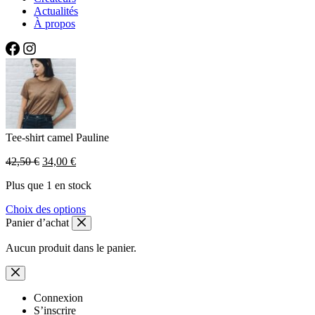
Actualités
À propos
Tee-shirt camel Pauline
Le
Le
42,50
€
34,00
€
prix
prix
Plus que 1 en stock
initial
actuel
était :
est :
Ce
Choix des options
42,50 €.
34,00 €.
produit
Panier d’achat
a
plusieurs
Aucun produit dans le panier.
variations.
Les
options
peuvent
Connexion
être
S’inscrire