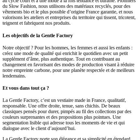
au cycle court et à une mode à la fois tendance et durable. Pionniers
du Slow Fashion, nous utilisons des matériaux recyclés, pour des
vêtements bio et le plus possible d’origine France garantie, et nous
valorisons les ateliers et entreprises du territoire qui tissent, tricotent,
teignent et fabriquent nos produits.
Les objectifs de la Gentle Factory
Notre objectif ? Pour les hommes, les femmes et aussi les enfants :
créez une mode de qualité qui enrichit le quotidien avec un petit
supplément d’âme, plus authentique. Tout en contribuant au
changement en favorisant des modes de production visant à réduire
notre empreinte carbone, pour une planète respectée et de meilleurs
lendemains.
Et vous dans tout ça ?
La Gentle Factory, c’est un vestiaire made in France, qualitatif,
responsable. Une offre droite, tenue, sans chichis. De beaux
classiques pensés pour durer, pimpés au fil des collections par des
couleurs surprenantes et des propositions plus pointues. Une
segmentation lisible qui adresse tous les moments de vie et qui
dialogue avec le client d’aujourd’hui.
La Gentle Factory porte son élégance et sa simplicité en étendard.