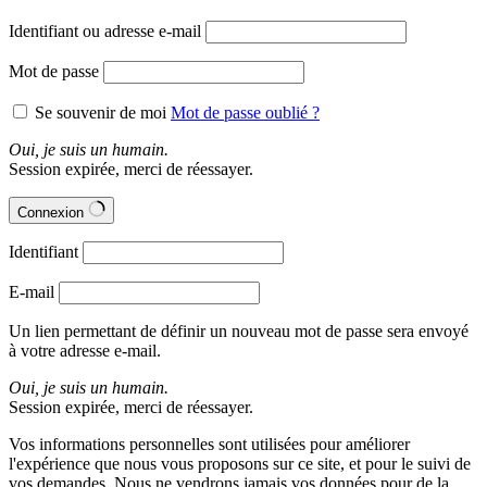
choisies
Identifiant ou adresse e-mail
sur
la
page
Mot de passe
du
produit
Se souvenir de moi
Mot de passe oublié ?
Oui, je suis un humain.
Session expirée, merci de réessayer.
Connexion
Identifiant
E-mail
Un lien permettant de définir un nouveau mot de passe sera envoyé
à votre adresse e-mail.
Oui, je suis un humain.
Session expirée, merci de réessayer.
Vos informations personnelles sont utilisées pour améliorer
l'expérience que nous vous proposons sur ce site, et pour le suivi de
vos demandes. Nous ne vendrons jamais vos données pour de la