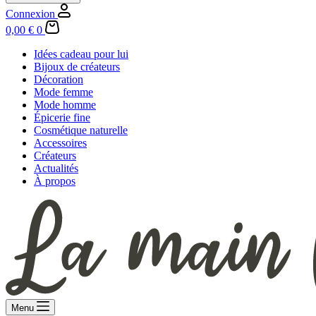
Connexion
Panier
0,00
€
0
d’achat
Idées cadeau pour lui
Bijoux de créateurs
Décoration
Mode femme
Mode homme
Épicerie fine
Cosmétique naturelle
Accessoires
Créateurs
Actualités
À propos
Menu