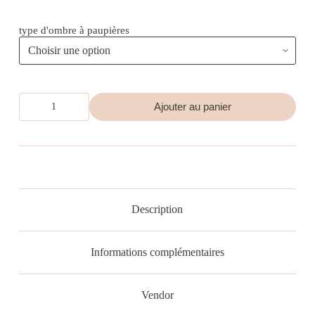
type d'ombre à paupières
quantité
Ajouter au panier
de
Ombre
à
paupières
Description
Informations complémentaires
Vendor