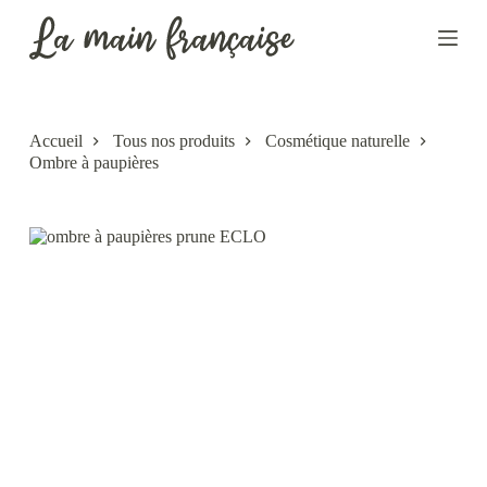
P
a
s
s
e
r
a
Accueil
Tous nos produits
Cosmétique naturelle
u
Ombre à paupières
c
o
n
t
e
n
u