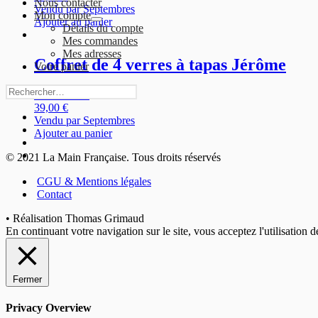
Nous contacter
Vendu par Septembres
Mon compte
Ajouter au panier
expand
Détails du compte
child
Mes commandes
menu
Mes adresses
Coffret de 4 verres à tapas Jérôme
Votre panier
Rechercher :
Note
0
sur 5
39,00
€
Facebook
Vendu par Septembres
Instagram
Ajouter au panier
Pinterest
Nous
© 2021 La Main Française. Tous droits réservés
contacter
CGU & Mentions légales
Contact
• Réalisation Thomas Grimaud
En continuant votre navigation sur le site, vous acceptez l'utilisation 
Fermer
Privacy Overview