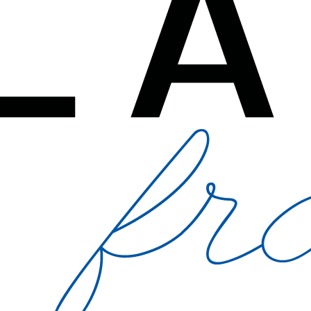
ne. Septembre c’est aussi le mois des résolutions, des grandes décisions
 de la planète, de la nature, de la cueillette des fruits enfin mûrs, des
oduit iconique souvent complice de nos grandes décisions : la Bouteille 