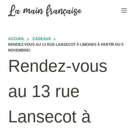
P
a
s
s
e
ACCUEIL
CADEAUX
RENDEZ-VOUS AU 13 RUE LANSECOT À LIMOGES À PARTIR DU 5
r
NOVEMBRE!
a
Rendez-vous
u
c
o
au 13 rue
n
t
e
n
Lansecot à
u