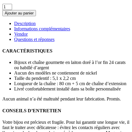
quantité
de
Ajouter au panier
Sautoir
Méduse
Description
Or
Informations complémentaires
Vendor
Questions et réponses
CARACTÉRISTIQUES
Bijoux et chaîne gourmette en laiton doré à l’or fin 24 carats
ou habillé d’argent
Aucun des modèles ne contiennent de nickel
Taille du pendentif : 5,1 x 2,2 cm
Longueur de la chaîne : 80 cm + 5 cm de chaîne d’extension
Livré confortablement installé dans sa boîte personnalisée
Aucun animal n’a été maltraité pendant leur fabrication. Promis.
CONSEILS D’ENTRETIEN
Votre bijou est précieux et fragile. Pour lui garantir une longue vie, il
faut le traiter avec délicatesse : évitez les contacts réguliers avec