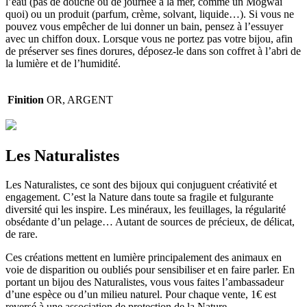
l’eau (pas de douche ou de journée à la mer, comme un Mogwai
quoi) ou un produit (parfum, crème, solvant, liquide…). Si vous ne
pouvez vous empêcher de lui donner un bain, pensez à l’essuyer
avec un chiffon doux. Lorsque vous ne portez pas votre bijou, afin
de préserver ses fines dorures, déposez-le dans son coffret à l’abri de
la lumière et de l’humidité.
Finition
OR, ARGENT
Les Naturalistes
Les Naturalistes, ce sont des bijoux qui conjuguent créativité et
engagement. C’est la Nature dans toute sa fragile et fulgurante
diversité qui les inspire. Les minéraux, les feuillages, la régularité
obsédante d’un pelage… Autant de sources de précieux, de délicat,
de rare.
Ces créations mettent en lumière principalement des animaux en
voie de disparition ou oubliés pour sensibiliser et en faire parler. En
portant un bijou des Naturalistes, vous vous faites l’ambassadeur
d’une espèce ou d’un milieu naturel. Pour chaque vente, 1€ est
reversé à une association de protection de la Nature.