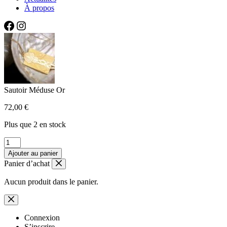
À propos
Sautoir Méduse Or
72,00
€
Plus que 2 en stock
quantité
de
Ajouter au panier
Sautoir
Panier d’achat
Méduse
Or
Aucun produit dans le panier.
Connexion
S’inscrire