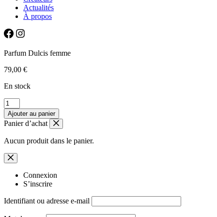
Actualités
À propos
Parfum Dulcis femme
79,00
€
En stock
quantité
de
Ajouter au panier
Parfum
Panier d’achat
Dulcis
femme
Aucun produit dans le panier.
Connexion
S’inscrire
Identifiant ou adresse e-mail