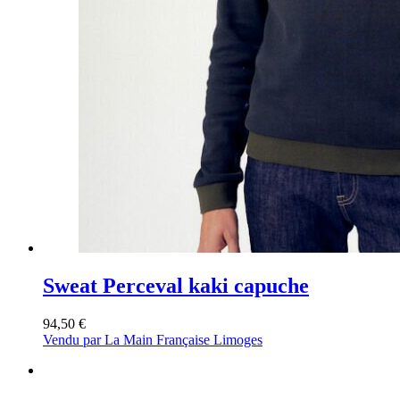
Sweat Perceval kaki capuche
94,50
€
Vendu par La Main Française Limoges