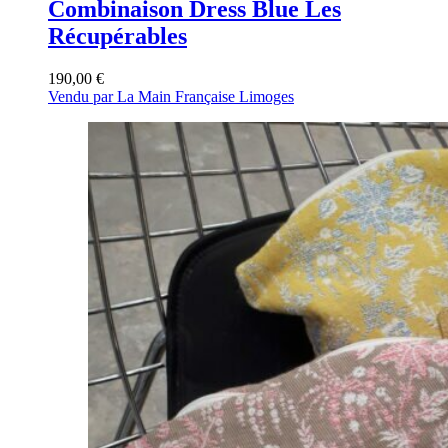
Combinaison Dress Blue Les
Récupérables
190,00
€
Vendu par La Main Française Limoges