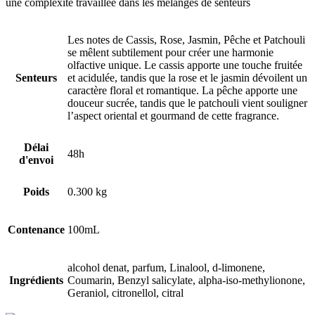
une complexité travaillée dans les mélanges de senteurs
Les notes de Cassis, Rose, Jasmin, Pêche et Patchouli
se mêlent subtilement pour créer une harmonie
olfactive unique. Le cassis apporte une touche fruitée
Senteurs
et acidulée, tandis que la rose et le jasmin dévoilent un
caractère floral et romantique. La pêche apporte une
douceur sucrée, tandis que le patchouli vient souligner
l’aspect oriental et gourmand de cette fragrance.
Délai
48h
d'envoi
Poids
0.300 kg
Contenance
100mL
alcohol denat, parfum, Linalool, d-limonene,
Ingrédients
Coumarin, Benzyl salicylate, alpha-iso-methylionone,
Geraniol, citronellol, citral