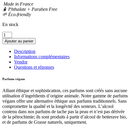
Made in France
🧴 Phthalate + Paraben Free
🌱 Éco-friendly
En stock
quantité
de
Ajouter au panier
Parfum
Dulcis
Description
femme
Informations complémentaires
Vendor
Questions et réponses
Parfums végans
Alliant éthique et sophistication, ces parfums sont créés sans aucune
utilisation d’ingrédients d’origine animale. Notre gamme de parfums
végans offre une alternative éthique aux parfums traditionnels. Sans
compromettre la qualité et la longévité des senteurs. L’alcool
contenu dans nos parfums de tache pas la peau et n’est pas dérivée
de la pétrochimie; ils sont produits à partir d’alcool de betterave bio,
et de parfums de Grasse naturels, uniquement.