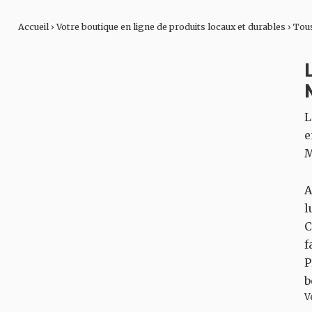
Accueil
›
Votre boutique en ligne de produits locaux et durables
›
Tous
L
e
M
A
l
C
f
P
b
V