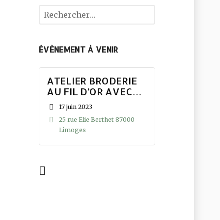
ÉVÈNEMENT À VENIR
ATELIER BRODERIE
AU FIL D’OR AVEC
AUBEOR – BIJOU À
17 juin 2023
(S’)OFFRIR
25 rue Elie Berthet 87000
Limoges