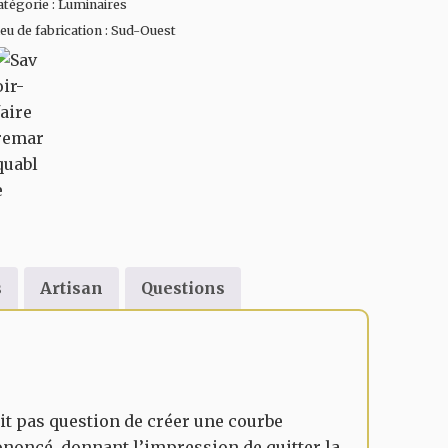
atégorie :
Luminaires
ieu de fabrication :
Sud-Ouest
s
Artisan
Questions
it pas question de créer une courbe
prononcé, donnant l’impression de quitter la