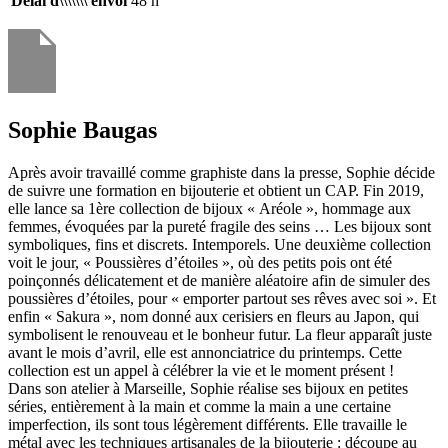
Délai d\\\\\\\'envoi
48 h
Sophie Baugas
Après avoir travaillé comme graphiste dans la presse, Sophie décide
de suivre une formation en bijouterie et obtient un CAP. Fin 2019,
elle lance sa 1ère collection de bijoux « Aréole », hommage aux
femmes, évoquées par la pureté fragile des seins … Les bijoux sont
symboliques, fins et discrets. Intemporels. Une deuxième collection
voit le jour, « Poussières d’étoiles », où des petits pois ont été
poinçonnés délicatement et de manière aléatoire afin de simuler des
poussières d’étoiles, pour « emporter partout ses rêves avec soi ». Et
enfin « Sakura », nom donné aux cerisiers en fleurs au Japon, qui
symbolisent le renouveau et le bonheur futur. La fleur apparaît juste
avant le mois d’avril, elle est annonciatrice du printemps. Cette
collection est un appel à célébrer la vie et le moment présent !
Dans son atelier à Marseille, Sophie réalise ses bijoux en petites
séries, entièrement à la main et comme la main a une certaine
imperfection, ils sont tous légèrement différents. Elle travaille le
métal avec les techniques artisanales de la bijouterie : découpe au