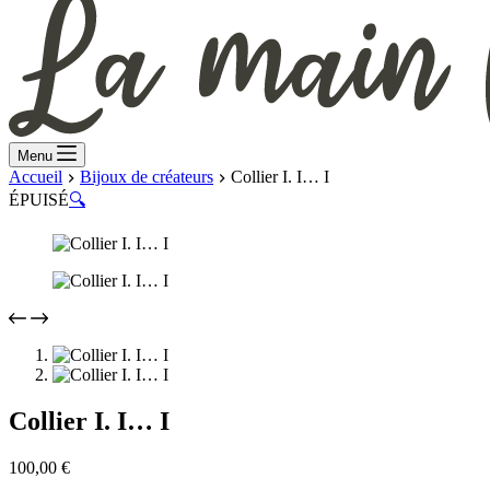
Menu
Accueil
Bijoux de créateurs
Collier I. I… I
ÉPUISÉ
🔍
Collier I. I… I
100,00
€