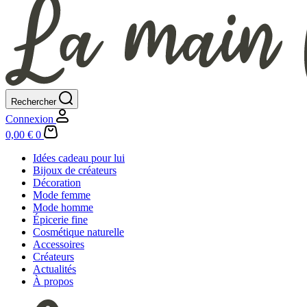
Rechercher
Connexion
Panier
0,00
€
0
d’achat
Idées cadeau pour lui
Bijoux de créateurs
Décoration
Mode femme
Mode homme
Épicerie fine
Cosmétique naturelle
Accessoires
Créateurs
Actualités
À propos