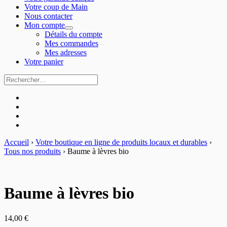
Votre coup de Main
Nous contacter
Mon compte
expand
Détails du compte
child
Mes commandes
menu
Mes adresses
Votre panier
Rechercher :
Facebook
Instagram
Pinterest
Nous
contacter
Accueil
›
Votre boutique en ligne de produits locaux et durables
›
Tous nos produits
›
Baume à lèvres bio
Baume à lèvres bio
14,00
€