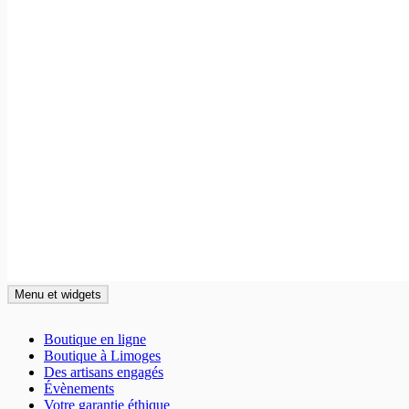
Menu et widgets
La Main Française
L'artisanat local, durable et désirable
Boutique en ligne
Boutique à Limoges
Des artisans engagés
Évènements
Votre garantie éthique