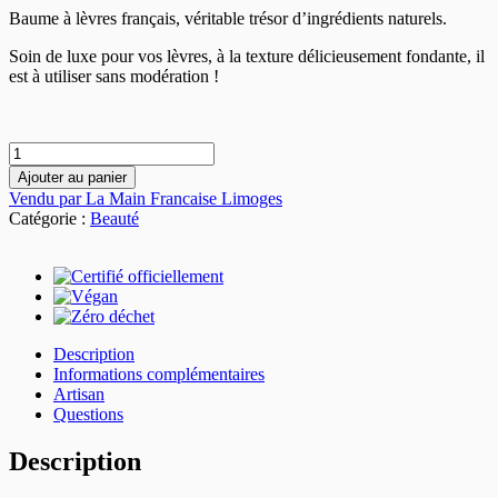
Baume à lèvres français, véritable trésor d’ingrédients naturels.
Soin de luxe pour vos lèvres, à la texture délicieusement fondante, il
est à utiliser sans modération !
quantité
de
Ajouter au panier
Baume
Vendu par La Main Francaise Limoges
à
Catégorie :
Beauté
lèvres
bio
Description
Informations complémentaires
Artisan
Questions
Description