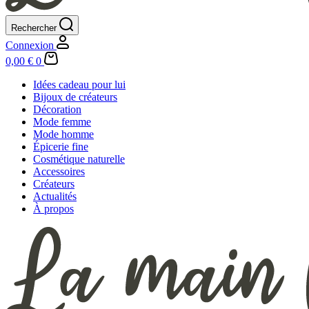
Rechercher
Connexion
Panier
0,00
€
0
d’achat
Idées cadeau pour lui
Bijoux de créateurs
Décoration
Mode femme
Mode homme
Épicerie fine
Cosmétique naturelle
Accessoires
Créateurs
Actualités
À propos