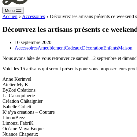
Menu
Accueil
Accessoires
Découvrez les artisans présents ce weekend
Découvrez les artisans présents ce weeke
10 septembre 2020
Accessoires
Ameublement
Cadeaux
Décoration
Enfants
Maison
Nous avons hâte de vous retrouver ce samedi 12 septembre et dimanche 
Voici les 15 artisans qui seront présents pour vous proposer leurs pro
Anne Kerinvel
Atelier My K.
ByZoé Créations
La Cakoquinerie
Création Châtaignier
Isabelle Collett
K’a’ya creations – Couture
LimouBeez
Limouzi FabriK
Océane Maya Boquet
Nuance Chapeaux